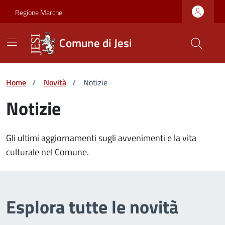
Vai ai contenuti
Vai al footer
Skip to Main Content
Regione Marche
Comune di Jesi
Home
/
Novità
/
Notizie
Notizie
Gli ultimi aggiornamenti sugli avvenimenti e la vita
culturale nel Comune.
Esplora tutte le novità