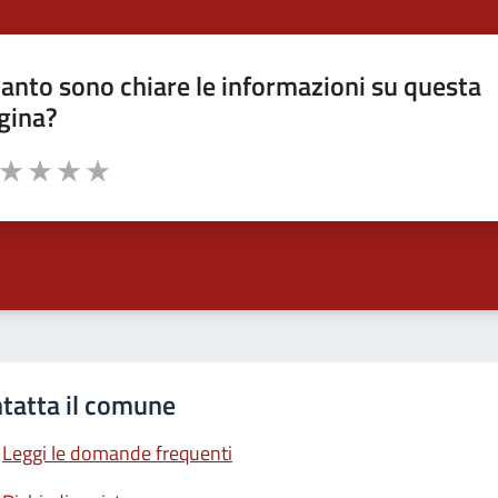
anto sono chiare le informazioni su questa
gina?
a da 1 a 5 stelle la pagina
ta 1 stelle su 5
Valuta 2 stelle su 5
Valuta 3 stelle su 5
Valuta 4 stelle su 5
Valuta 5 stelle su 5
tatta il comune
Leggi le domande frequenti