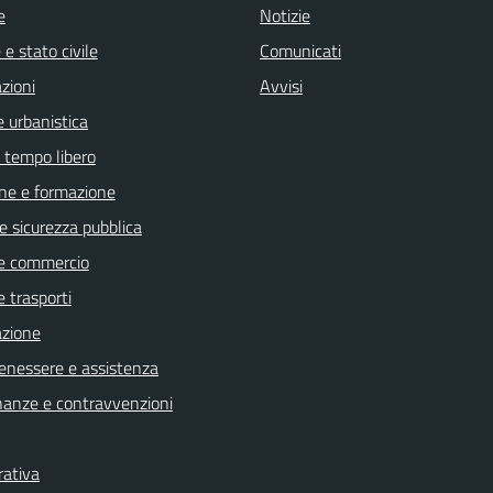
e
Notizie
e stato civile
Comunicati
zioni
Avvisi
 urbanistica
e tempo libero
ne e formazione
 e sicurezza pubblica
e commercio
e trasporti
azione
benessere e assistenza
finanze e contravvenzioni
rativa