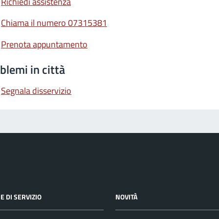
Richiedi assistenza
Chiama il numero 07315381
Prenota appuntamento
blemi in città
Segnala disservizio
E DI SERVIZIO
NOVITÀ