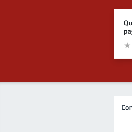
Qu
pa
Valut
Valu
Con