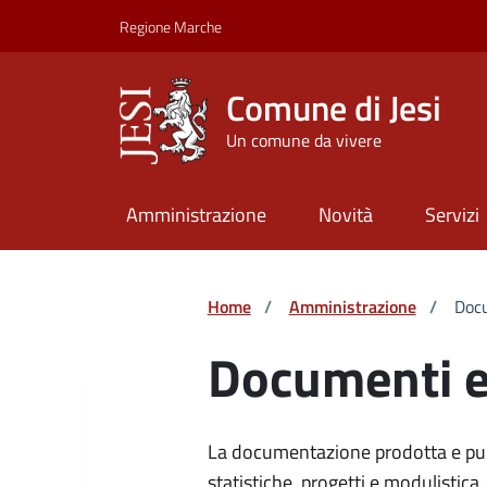
Vai ai contenuti
Vai al footer
Skip to Main Content
Regione Marche
Comune di Jesi
Un comune da vivere
Amministrazione
Novità
Servizi
Home
/
Amministrazione
/
Docu
Documenti e
La documentazione prodotta e pub
statistiche, progetti e modulistica.