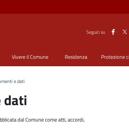
Faceb
Seguici su
Vivere il Comune
Residenza
Protezione ci
menti e dati
 dati
blicata dal Comune come atti, accordi,